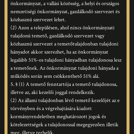
önkormányzat, a vallási közösség, a helyi és országos
nemzetiségi önkormányzat, gazdálkodó szervezet és
közhasznú szervezet lehet.
(2) Azon a településen, ahol nincs önkormányzati
tulajdonú temető, gazdálkodó szervezet vagy
közhasznú szervezet a temetőtulajdonban tulajdoni
hányadot akkor szerezhet, ha az önkormányzat
legalább 51%-os tulajdoni hányadban tulajdonosa lesz
a temetőnek. Az önkormányzat tulajdoni hányada a
működés során sem csökkenthető 51% alá.
5. § (1) A temető fenntartója a temető tulajdonosa,
illetve az, aki kezelői joggal rendelkezik.
(2) Az állami tulajdonban lévő temető kezelőjét az e
törvényben és a végrehajtására kiadott
kormányrendeletben meghatározott jogok és
kötelezettségek a tulajdonossal megegyezően illetik
meg, illetve terhelik.