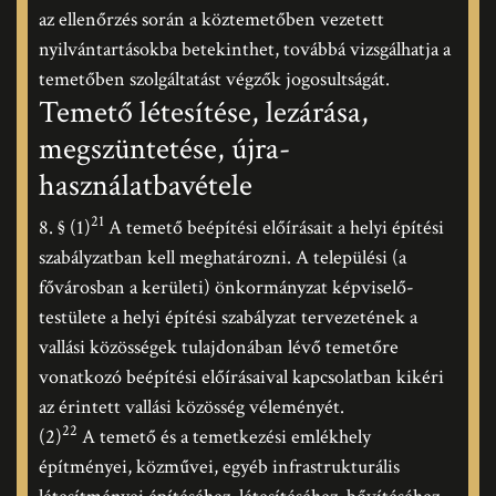
az ellenőrzés során a köztemetőben vezetett
nyilvántartásokba betekinthet, továbbá vizsgálhatja a
temetőben szolgáltatást végzők jogosultságát.
Temető létesítése, lezárása,
megszüntetése, újra-
használatbavétele
21
8. § (1)
A temető beépítési előírásait a helyi építési
szabályzatban kell meghatározni. A települési (a
fővárosban a kerületi) önkormányzat képviselő-
testülete a helyi építési szabályzat tervezetének a
vallási közösségek tulajdonában lévő temetőre
vonatkozó beépítési előírásaival kapcsolatban kikéri
az érintett vallási közösség véleményét.
22
(2)
A temető és a temetkezési emlékhely
építményei, közművei, egyéb infrastrukturális