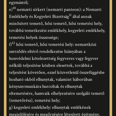
egymástól;
10
e)
nemzeti sírkert (nemzeti panteon): a Nemzeti
11
Emlékhely és Kegyeleti Bizottság
által annak
minősített temető, hősi temető, hősi temetési hely,
továbbá temetkezési emlékhely, kegyeleti emlékhely,
temetési helyek összessége;
12
f)
hősi temető, hősi temetési hely: nemzetközi
szerződés eltérő rendelkezése hiányában a
honvédelmi kötelezettség fegyveres vagy fegyver
nélküli teljesítése közben elesettek, továbbá a
teljesítést követően, ezzel közvetlenül összefüggésbe
hozható okból elhunytak, valamint háborúban
kényszermunkára hurcoltak és elhunytak
eltemetésére, hamvaik elhelyezésére szolgáló temető
(temetőrész), temetési hely;
g) kegyeleti emlékhely: elhunytak emlékének
megjelölésére és megőrzésére létesített építmény,