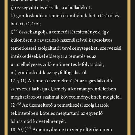
j) összegyűjti és elszállítja a hulladékot;
k) gondoskodik a temető rendjének betartásáról és
betartatásáról;
42
l)
összehangolja a temetői létesítmények, így
különösen a ravatalozó használatával kapcsolatos
temetkezési szolgáltatói tevékenységeket, szervezési
intézkedésekkel elősegíti a temetés és az
urnaelhelyezés zökkenőmentes lefolytatását;
m) gondoskodik az ügyfélfogadásról.
17. § (1) A temető üzemeltetését az a gazdálkodó
szervezet láthatja el, amely a kormányrendeletben
meghatározott szakmai követelményeknek megfelel.
43
(2)
Az üzemeltető a temetkezési szolgáltatók
tekintetében köteles megtartani az egyenlő
bánásmód követelményét.
44
18. § (1)
Amennyiben e törvény eltérően nem