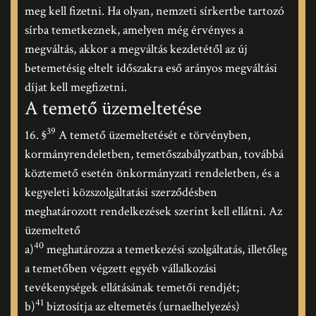
meg kell fizetni. Ha olyan, nemzeti sírkertbe tartozó
sírba temetkeznek, amelyen még érvényes a
megváltás, akkor a megváltás kezdetétől az új
betemetésig eltelt időszakra eső arányos megváltási
díjat kell megfizetni.
A temető üzemeltetése
39
16. §
A temető üzemeltetését e törvényben,
kormányrendeletben, temetőszabályzatban, továbbá
köztemető esetén önkormányzati rendeletben, és a
kegyeleti közszolgáltatási szerződésben
meghatározott rendelkezések szerint kell ellátni. Az
üzemeltető
40
a)
meghatározza a temetkezési szolgáltatás, illetőleg
a temetőben végzett egyéb vállalkozási
tevékenységek ellátásának temetői rendjét;
41
b)
biztosítja az eltemetés (urnaelhelyezés)