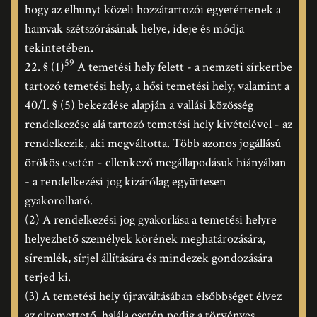
hogy az elhunyt közeli hozzátartozói egyetértenek a
hamvak szétszórásának helye, ideje és módja
tekintetében.
59
22. § (1)
A temetési hely felett - a nemzeti sírkertbe
tartozó temetési hely, a hősi temetési hely, valamint a
40/I. § (5) bekezdése alapján a vallási közösség
rendelkezése alá tartozó temetési hely kivételével - az
rendelkezik, aki megváltotta. Több azonos jogállású
örökös esetén - ellenkező megállapodásuk hiányában
- a rendelkezési jog kizárólag együttesen
gyakorolható.
(2) A rendelkezési jog gyakorlása a temetési helyre
helyezhető személyek körének meghatározására,
síremlék, sírjel állítására és mindezek gondozására
terjed ki.
(3) A temetési hely újraváltásában elsőbbséget élvez
az eltemettető, halála esetén pedig a törvényes