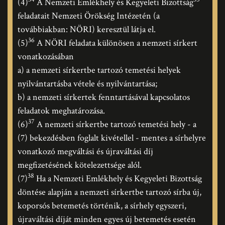
(4)
A Nemzeti Emlékhely és Kegyeleti Bizottság
feladatait Nemzeti Örökség Intézetén (a
továbbiakban: NÖRI) keresztül látja el.
36
(5)
A NÖRI feladata különösen a nemzeti sírkert
vonatkozásában
a) a nemzeti sírkertbe tartozó temetési helyek
nyilvántartásba vétele és nyilvántartása;
b) a nemzeti sírkertek fenntartásával kapcsolatos
feladatok meghatározása.
37
(6)
A nemzeti sírkertbe tartozó temetési hely - a
(7) bekezdésben foglalt kivétellel - mentes a sírhelyre
vonatkozó megváltási és újraváltási díj
megfizetésének kötelezettsége alól.
38
(7)
Ha a Nemzeti Emlékhely és Kegyeleti Bizottság
döntése alapján a nemzeti sírkertbe tartozó sírba új,
koporsós betemetés történik, a sírhely egyszeri,
újraváltási díját minden egyes új betemetés esetén