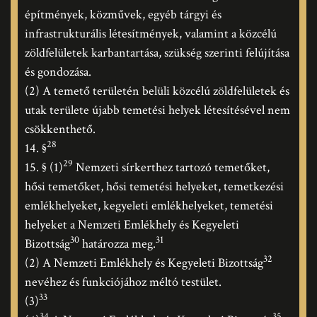
építmények, közművek, egyéb tárgyi és
infrastrukturális létesítmények, valamint a közcélú
zöldfelületek karbantartása, szükség szerinti felújítása
és gondozása.
(2) A temető területén belüli közcélú zöldfelületek és
utak területe újabb temetési helyek létesítésével nem
csökkenthető.
28
14. §
29
15. § (1)
Nemzeti sírkerthez tartozó temetőket,
hősi temetőket, hősi temetési helyeket, temetkezési
emlékhelyeket, kegyeleti emlékhelyeket, temetési
helyeket a Nemzeti Emlékhely és Kegyeleti
30
31
Bizottság
határozza meg.
32
(2) A Nemzeti Emlékhely és Kegyeleti Bizottság
nevéhez és funkciójához méltó testület.
33
(3)
34
35