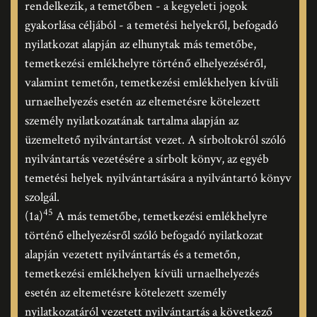
rendelkezik, a temetőben - a kegyeleti jogok
gyakorlása céljából - a temetési helyekről, befogadó
nyilatkozat alapján az elhunytak más temetőbe,
temetkezési emlékhelyre történő elhelyezéséről,
valamint temetőn, temetkezési emlékhelyen kívüli
urnaelhelyezés esetén az eltemetésre kötelezett
személy nyilatkozatának tartalma alapján az
üzemeltető nyilvántartást vezet. A sírboltokról szóló
nyilvántartás vezetésére a sírbolt könyv, az egyéb
temetési helyek nyilvántartására a nyilvántartó könyv
szolgál.
45
(1a)
A más temetőbe, temetkezési emlékhelyre
történő elhelyezésről szóló befogadó nyilatkozat
alapján vezetett nyilvántartás és a temetőn,
temetkezési emlékhelyen kívüli urnaelhelyezés
esetén az eltemetésre kötelezett személy
nyilatkozatáról vezetett nyilvántartás a következő