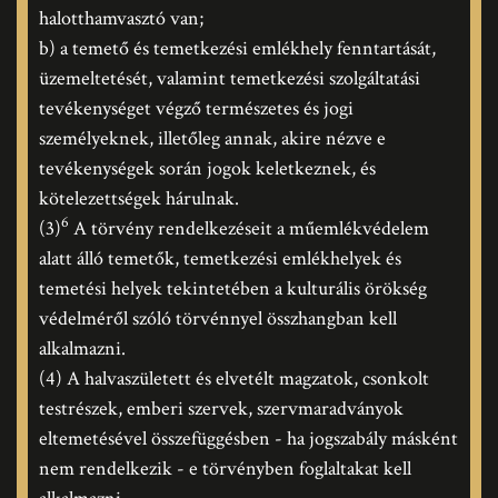
halotthamvasztó van;
b) a temető és temetkezési emlékhely fenntartását,
üzemeltetését, valamint temetkezési szolgáltatási
tevékenységet végző természetes és jogi
személyeknek, illetőleg annak, akire nézve e
tevékenységek során jogok keletkeznek, és
kötelezettségek hárulnak.
6
(3)
A törvény rendelkezéseit a műemlékvédelem
alatt álló temetők, temetkezési emlékhelyek és
temetési helyek tekintetében a kulturális örökség
védelméről szóló törvénnyel összhangban kell
alkalmazni.
(4) A halvaszületett és elvetélt magzatok, csonkolt
testrészek, emberi szervek, szervmaradványok
eltemetésével összefüggésben - ha jogszabály másként
nem rendelkezik - e törvényben foglaltakat kell