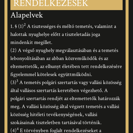
RENDELKEZÉSEK
Alapelvek
2
1. § (1)
A tisztességes és méltó temetés, valamint a
halottak nyughelye előtt a tiszteletadás joga
mindenkit megillet.
(2) A végső nyughely megválasztásában és a temetés
lebonyolításában az abban közreműködők és az
eltemettetők, az elhunyt életében tett rendelkezésére
figyelemmel kötelesek együttműködni.
3
(3)
A temetés polgári szertartás vagy vallási közösség
által vallásos szertartás keretében végezhető. A
polgári szertartás rendjét az eltemettetők határozzák
meg. A vallási közösség által végzett temetés a vallási
közösség hitéleti tevékenységének, vallási
szokásainak tiszteletben tartásával történik.
4
(4)
E törvényben foglalt rendelkezéseket a