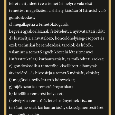
feltételeit, ideértve a temetési helyre való első
temetést megelőzően a sírhely kiásásáról (sírásás) való
gondoskodást;
c) megállapítja a temetőlátogatók
kegyeletgyakorlásának feltételeit, a nyitvatartási időt;
d) biztosítja a ravatalozó, boncolóhelyiség-csoport és
ezek technikai berendezései, tárolók és hűtők,
valamint a temető egyéb közcélú létesítményei
(infrastruktúra) karbantartását, és működteti azokat;
e) gondoskodik a temetőbe kiszállított elhunytak
átvételéről, és biztosítja a temető nyitását, zárását;
f) megőrzi a nyilvántartó könyveket;
g) tájékoztatja a temetőlátogatókat;
h) kijelöli a temetési helyeket;
i) elvégzi a temető és létesítményeinek tisztán
tartását, az utak karbantartását, síkosságmentesítését
és a hóeltakarítást;