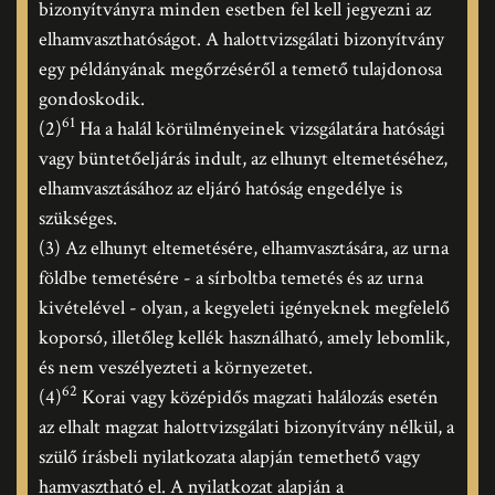
bizonyítványra minden esetben fel kell jegyezni az
elhamvaszthatóságot. A halottvizsgálati bizonyítvány
egy példányának megőrzéséről a temető tulajdonosa
gondoskodik.
61
(2)
Ha a halál körülményeinek vizsgálatára hatósági
vagy büntetőeljárás indult, az elhunyt eltemetéséhez,
elhamvasztásához az eljáró hatóság engedélye is
szükséges.
(3) Az elhunyt eltemetésére, elhamvasztására, az urna
földbe temetésére - a sírboltba temetés és az urna
kivételével - olyan, a kegyeleti igényeknek megfelelő
koporsó, illetőleg kellék használható, amely lebomlik,
és nem veszélyezteti a környezetet.
62
(4)
Korai vagy középidős magzati halálozás esetén
az elhalt magzat halottvizsgálati bizonyítvány nélkül, a
szülő írásbeli nyilatkozata alapján temethető vagy
hamvasztható el. A nyilatkozat alapján a