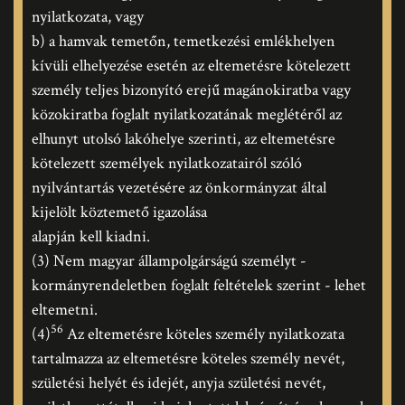
nyilatkozata, vagy
b) a hamvak temetőn, temetkezési emlékhelyen
kívüli elhelyezése esetén az eltemetésre kötelezett
személy teljes bizonyító erejű magánokiratba vagy
közokiratba foglalt nyilatkozatának meglétéről az
elhunyt utolsó lakóhelye szerinti, az eltemetésre
kötelezett személyek nyilatkozatairól szóló
nyilvántartás vezetésére az önkormányzat által
kijelölt köztemető igazolása
alapján kell kiadni.
(3) Nem magyar állampolgárságú személyt -
kormányrendeletben foglalt feltételek szerint - lehet
eltemetni.
56
(4)
Az eltemetésre köteles személy nyilatkozata
tartalmazza az eltemetésre köteles személy nevét,
születési helyét és idejét, anyja születési nevét,