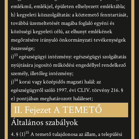
emlékmű, emlékjel, épületen elhelyezett emléktábla;
h) kegyeleti közszolgáltatás: a köztemető fenntartását,
továbbá üzemeltetését magába foglaló egyéni és
közösségi kegyeleti célú, az elhunyt emlékének
megőrzésére irányuló önkormányzati tevékenységek
összessége;
13
i)
egészségügyi intézmény: egészségügyi szolgáltatás
nyújtására jogosító működési engedéllyel rendelkező
személy, illetőleg intézmény;
14
j)
korai vagy középidős magzati halál: az
egészségügyről szóló 1997. évi CLIV. törvény 216. §
e) pontjában meghatározott haláleset;
II. Fejezet A TEMETŐ
Általános szabályok
15
4. § (1)
A temető tulajdonosa az állam, a települési