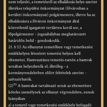
nem teljesíti, a temetésről az elhalálozás helye szerint
illetékes települési önkormányzat (fővárosban a
kerületi önkormányzat) polgármestere, illetve ha az
elhalálozásra a fővárosi önkormányzat által
közvetlenül igazgatott területen kerül sor, a
főpolgármester - jogszabályban meghatározott
határidőn belül - gondoskodik.
21. § (1) Az elhunytat temetőben vagy temetkezési
emlékhelyen létesített temetési helyen kell
eltemetni. Hamvasztásos temetés esetén a hamvak
urnában helyezhetők el, illetőleg - a
kormányrendeletben előírt feltételek szerint -
szétszórhatók.
55
(2)
A hamvakat tartalmazó urnát az eltemetésre
köteles személynek az elhunyt végrendelete, ennek
hiányában
a) a temető vagy temetkezési emlékhely befogadó