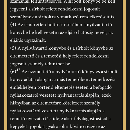
számának feltüntetésével. A sírbolt könyvbe be kell
jegyezni a sírbolt felett rendelkezni jogosult
személynek a sírboltra vonatkozó rendelkezéseit is.
(4) Az ismeretlen holttest esetében a nyilvántartó
könyvbe be kell vezetni az eljáró hatóság nevét, az
eljárás ügyszámát.
(5) A nyilvántartó könyvbe és a sírbolt könyvbe az
eltemettető és a temetési hely felett rendelkezni
jogosult személy tekinthet be.
47
(6)
Az üzemeltető a nyilvántartó könyv és a sírbolt
könyv adatai alapján, a más temetőben, temetkezési
emlékhelyen történő eltemetés esetén a befogadó
nyilatkozatról vezetett nyilvántartás alapján, ezek
hiányában az eltemetésre kötelezett személy
nyilatkozatáról vezetett nyilvántartás alapján a
temető nyitvatartási ideje alatt felvilágosítást ad a
kegyeleti jogokat gyakorolni kívánó részére az