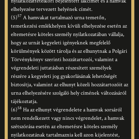
nyilatkozattételkori bejelentett lakcímét és a hamvak
elhelyezése tervezett helyének címét.
57
(5)
A hamvakat tartalmazó urna temetőn,
temetkezési emlékhelyen kívüli elhelyezése esetén az
eltemetésre köteles személy nyilatkozatában vállalja,
hogy az urnát kegyeleti igényeknek megfelelő
körülmények között tárolja és az elhunytnak a Polgári
Törvénykönyv szerinti hozzátartozói, valamint a
végrendeleti juttatásban részesített személyek
részére a kegyeleti jog gyakorlásának lehetőségét
biztosítja, valamint az elhunyt közeli hozzátartozóit az
urna elhelyezésére szolgáló hely címének változásáról
tájékoztatja.
58
(6)
Ha az elhunyt végrendelete a hamvak sorsáról
nem rendelkezett vagy nincs végrendelet, a hamvak
szétszórása esetén az eltemetésre köteles személy
nyilatkozatának tartalmaznia kell azon kijelentést,