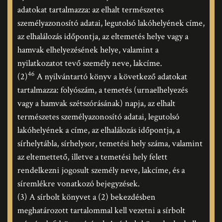
adatokat tartalmazza: az elhalt természetes
személyazonosító adatai, legutolsó lakóhelyének címe,
az elhalálozás időpontja, az eltemetés helye vagy a
hamvak elhelyezésének helye, valamint a
nyilatkozatot tevő személy neve, lakcíme.
46
(2)
A nyilvántartó könyv a következő adatokat
tartalmazza: folyószám, a temetés (urnaelhelyezés
vagy a hamvak szétszórásának) napja, az elhalt
természetes személyazonosító adatai, legutolsó
lakóhelyének a címe, az elhalálozás időpontja, a
sírhelytábla, sírhelysor, temetési hely száma, valamint
az eltemettető, illetve a temetési hely felett
rendelkezni jogosult személy neve, lakcíme, és a
síremlékre vonatkozó bejegyzések.
(3) A sírbolt könyvet a (2) bekezdésben
meghatározott tartalommal kell vezetni a sírbolt