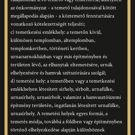
az önkormányzat - a temető tulajdonosával kötött
megállapodás alapján - a köztemető fenntartására
vonatkozó kötelezettségét teljesíti;
c) temetkezési emlékhely: a temetőn kívül,
különösen templomban, altemplomban,
templomkertben, történeti kertben,
urnacsarnokházban vagy más építményben és
területen lévő, az elhunytak eltemetésére, urnák
elhelyezésére és hamvak szétszórására szolgál;
d) temetési hely: a temetőben vagy a temetkezési
emlékhelyen létesített sírhely, sírbolt, urnafülke,
urnasírhely, urnasírbolt, valamint a hamvasztóüzemi
építmény területén, ingatlanán létesített urnafülke,
urnasírhely. A temetési helyek egyes formái, a
temetés módja, továbbá a földben vagy építményben
történő elhelyezkedése alapján különböznek