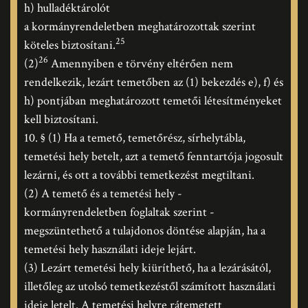
h) hulladéktárolót
a kormányrendeletben meghatározottak szerint
25
köteles biztosítani.
26
(2)
Amennyiben e törvény eltérően nem
rendelkezik, lezárt temetőben az (1) bekezdés e), f) és
h) pontjában meghatározott temetői létesítményeket
kell biztosítani.
10. § (1) Ha a temető, temetőrész, sírhelytábla,
temetési hely betelt, azt a temető fenntartója jogosult
lezárni, és ott a további temetkezést megtiltani.
(2) A temető és a temetési hely -
kormányrendeletben foglaltak szerint -
megszüntethető a tulajdonos döntése alapján, ha a
temetési hely használati ideje lejárt.
(3) Lezárt temetési hely kiüríthető, ha a lezárásától,
illetőleg az utolsó temetkezéstől számított használati
ideje letelt. A temetési helyre rátemetett