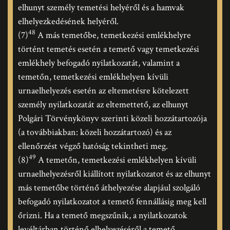
elhunyt személy temetési helyéről és a hamvak
elhelyezkedésének helyéről.
48
(7)
A más temetőbe, temetkezési emlékhelyre
történt temetés esetén a temető vagy temetkezési
emlékhely befogadó nyilatkozatát, valamint a
temetőn, temetkezési emlékhelyen kívüli
urnaelhelyezés esetén az eltemetésre kötelezett
személy nyilatkozatát az eltemettető, az elhunyt
Polgári Törvénykönyv szerinti közeli hozzátartozója
(a továbbiakban: közeli hozzátartozó) és az
ellenőrzést végző hatóság tekintheti meg.
49
(8)
A temetőn, temetkezési emlékhelyen kívüli
urnaelhelyezésről kiállított nyilatkozatot és az elhunyt
más temetőbe történő áthelyezése alapjául szolgáló
befogadó nyilatkozatot a temető fennállásig meg kell
őrizni. Ha a temető megszűnik, a nyilatkozatok
levéltárban történő elhelyezéséről a temető