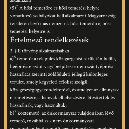
alkalmazni.
7
(5)
A hősi temetőre és hősi temetési helyre
vonatkozó szabályokat kell alkalmazni Magyarország
területén levő más nemzetek hősi temetőire, hősi
temetési helyeire is.
Értelmező rendelkezések
3. § E törvény alkalmazásában
8
a)
temető: a település közigazgatási területén belüli,
beépítésre szánt vagy beépítésre nem szánt, építési
használata szerinti zöldfelületi jellegű különleges
terület, amely kegyeleti célokat szolgál,
közegészségügyi rendeltetésű, és amelyet az elhunytak
eltemetésére, a hamvak elhelyezésére létesítettek és
használnak, vagy használtak;
9
b)
köztemető: az önkormányzat tulajdonában lévő
temető, továbbá az a nem önkormányzati
tulajdonban lévő temető vagy temetőrész, amelyben