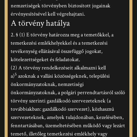
nemzetiségek törvényben biztosított jogainak
érvényesítésével kell végrehajtani.
A törvény hatálya
2. § (1) E törvény határozza meg a temetőkkel, a
temetkezési emlékhelyekkel és a temetkezési
tevékenység ellátásával összefüggő jogokat,
kötelezettségeket és feladatokat.
(2) A törvény rendelkezéseit alkalmazni kell
5
a)
azoknak a vallási közösségeknek, települési
önkormányzatoknak, nemzetiségi
önkormányzatoknak, a polgári perrendtartásról szóló
törvény szerinti gazdálkodó szervezeteknek (a
továbbiakban: gazdálkodó szervezet), közhasznú
szervezeteknek, amelyek tulajdonában, kezelésében,
fenntartásában, üzemeltetésében működő vagy lezárt
temető, illetőleg temetkezési emlékhely vagy