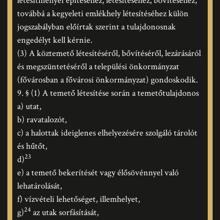
létesítményei építéséhez, létesítéséhez, bővítéséhez,
továbbá a kegyeleti emlékhely létesítéséhez külön
jogszabályban előírtak szerint a tulajdonosnak
engedélyt kell kérnie.
(3) A köztemető létesítéséről, bővítéséről, lezárásáról
és megszüntetéséről a települési önkormányzat
(fővárosban a fővárosi önkormányzat) gondoskodik.
9. § (1) A temető létesítése során a temetőtulajdonos
a) utat,
b) ravatalozót,
c) a halottak ideiglenes elhelyezésére szolgáló tárolót
és hűtőt,
23
d)
e) a temető bekerítését vagy élősövénnyel való
lehatárolását,
f) vízvételi lehetőséget, illemhelyet,
24
g)
az utak sorfásítását,