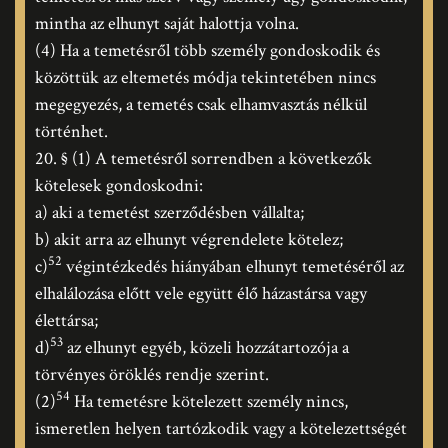
mintha az elhunyt saját halottja volna.
(4) Ha a temetésről több személy gondoskodik és
közöttük az eltemetés módja tekintetében nincs
megegyezés, a temetés csak elhamvasztás nélkül
történhet.
20. § (1) A temetésről sorrendben a következők
kötelesek gondoskodni:
a) aki a temetést szerződésben vállalta;
b) akit arra az elhunyt végrendelete kötelez;
52
c)
végintézkedés hiányában elhunyt temetéséről az
elhalálozása előtt vele együtt élő házastársa vagy
élettársa;
53
d)
az elhunyt egyéb, közeli hozzátartozója a
törvényes öröklés rendje szerint.
54
(2)
Ha temetésre kötelezett személy nincs,
ismeretlen helyen tartózkodik vagy a kötelezettségét