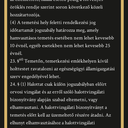
öröklés rendje szerint soron következő közeli
hozzátartozója.
(4) A temetési hely feletti rendelkezési jog
időtartamát jogszabály határozza meg, amely
hamvasztásos temetés esetében nem lehet kevesebb
10 évnél, egyéb esetekben nem lehet kevesebb 25
évnél.
60
23. §
Temetőn, temetkezési emlékhelyen kívül
holttestet ravatalozni az egészségügyi államigazgatási
szerv engedélyével lehet.
24. § (1) Halottat csak külön jogszabályban előírt
orvosi vizsgálat és az erről szóló halottvizsgálati
bizonyítvány alapján szabad eltemetni, vagy
elhamvasztani. A halottvizsgálati bizonyítványt a
temetés előtt kell az üzemeltető részére átadni. Az
elhunyt elhamvasztásához a halottvizsgálati