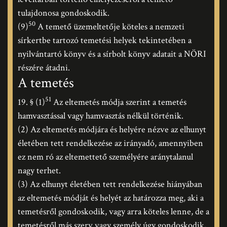
tulajdonosa gondoskodik.
50
(9)
A temető üzemeltetője köteles a nemzeti
sírkertbe tartozó temetési helyek tekintetében a
nyilvántartó könyv és a sírbolt könyv adatait a NÖRI
részére átadni.
A temetés
51
19. § (1)
Az eltemetés módja szerint a temetés
hamvasztással vagy hamvasztás nélkül történik.
(2) Az eltemetés módjára és helyére nézve az elhunyt
életében tett rendelkezése az irányadó, amennyiben
ez nem ró az eltemettető személyére aránytalanul
nagy terhet.
(3) Az elhunyt életében tett rendelkezése hiányában
az eltemetés módját és helyét az határozza meg, aki a
temetésről gondoskodik, vagy arra köteles lenne, de a
temetésről más szerv vagy személy úgy gondoskodik,