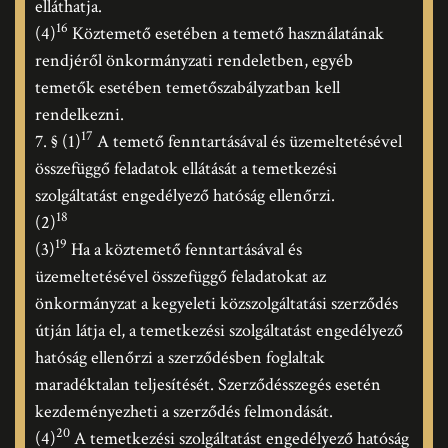
elláthatja.
16
(4)
Köztemető esetében a temető használatának
rendjéről önkormányzati rendeletben, egyéb
temetők esetében temetőszabályzatban kell
rendelkezni.
17
7. § (1)
A temető fenntartásával és üzemeltetésével
összefüggő feladatok ellátását a temetkezési
szolgáltatást engedélyező hatóság ellenőrzi.
18
(2)
19
(3)
Ha a köztemető fenntartásával és
üzemeltetésével összefüggő feladatokat az
önkormányzat a kegyeleti közszolgáltatási szerződés
útján látja el, a temetkezési szolgáltatást engedélyező
hatóság ellenőrzi a szerződésben foglaltak
maradéktalan teljesítését. Szerződésszegés esetén
kezdeményezheti a szerződés felmondását.
20
(4)
A temetkezési szolgáltatást engedélyező hatóság