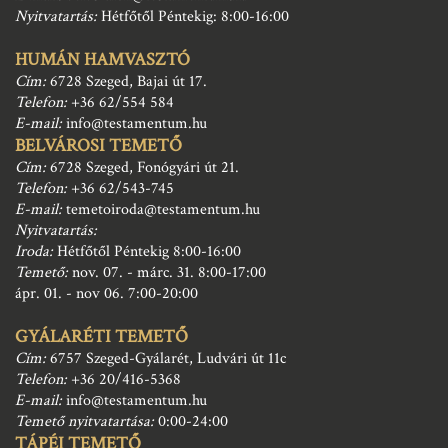
Nyitvatartás:
Hétfőtől Péntekig: 8:00-16:00
HUMÁN HAMVASZTÓ
Cím:
6728 Szeged, Bajai út 17.
Telefon:
+36 62/554 584
E-mail:
info@testamentum.hu
BELVÁROSI TEMETŐ
Cím:
6728 Szeged, Fonógyári út 21.
Telefon:
+36 62/543-745
E-mail:
temetoiroda@testamentum.hu
Nyitvatartás:
Iroda:
Hétfőtől Péntekig 8:00-16:00
Temető:
nov. 07. - márc. 31. 8:00-17:00
ápr. 01. - nov 06. 7:00-20:00
GYÁLARÉTI TEMETŐ
Cím:
6757 Szeged-Gyálarét, Ludvári út 11c
Telefon:
+36 20/416-5368
E-mail:
info@testamentum.hu
Temető nyitvatartása:
0:00-24:00
TÁPÉI TEMETŐ