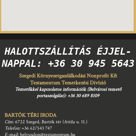
HALOTTSZÁLLÍTÁS ÉJJEL-
NAPPAL: +36 30 945 5643
Szegedi Környezetgazdálkodási Nonprofit Kft
Testamentum Temetkezési Divízió
Temetőkkel kapcsolatos információk (Belvárosi temető
portaszolgálat):
+36 30 689 8109
BARTÓK TÉRI IRODA
Cím:
6722 Szeged, Bartók tér (Attila u. 11.)
Telefon:
+36 62/543 747
E-mail:
belvszalon@testamentum.hu