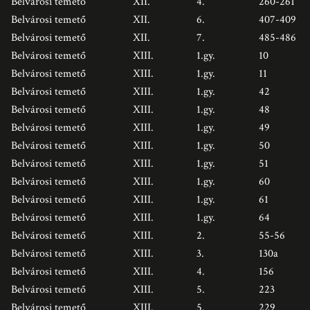
Belvárosi temető
XII.
4.
260-261
Belvárosi temető
XII.
6.
407-409
Belvárosi temető
XII.
7.
485-486
Belvárosi temető
XIII.
1.gy.
10
Belvárosi temető
XIII.
1.gy.
11
Belvárosi temető
XIII.
1.gy.
42
Belvárosi temető
XIII.
1.gy.
48
Belvárosi temető
XIII.
1.gy.
49
Belvárosi temető
XIII.
1.gy.
50
Belvárosi temető
XIII.
1.gy.
51
Belvárosi temető
XIII.
1.gy.
60
Belvárosi temető
XIII.
1.gy.
61
Belvárosi temető
XIII.
1.gy.
64
Belvárosi temető
XIII.
2.
55-56
Belvárosi temető
XIII.
3.
130a
Belvárosi temető
XIII.
4.
156
Belvárosi temető
XIII.
5.
223
Belvárosi temető
XIII.
5.
229