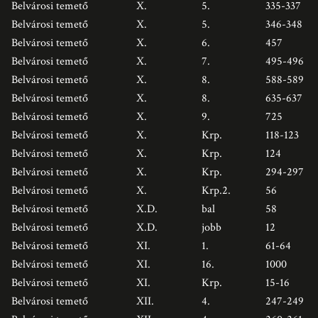
Belvárosi temető
X.
5.
335-337
Belvárosi temető
X.
5.
346-348
Belvárosi temető
X.
6.
457
Belvárosi temető
X.
7.
495-496
Belvárosi temető
X.
8.
588-589
Belvárosi temető
X.
8.
635-637
Belvárosi temető
X.
9.
725
Belvárosi temető
X.
Krp.
118-123
Belvárosi temető
X.
Krp.
124
Belvárosi temető
X.
Krp.
294-297
Belvárosi temető
X.
Krp.2.
56
Belvárosi temető
X.D.
bal
58
Belvárosi temető
X.D.
jobb
12
Belvárosi temető
XI.
1.
61-64
Belvárosi temető
XI.
16.
1000
Belvárosi temető
XI.
Krp.
15-16
Belvárosi temető
XII.
4.
247-249