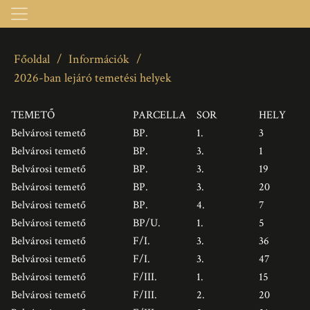
Főoldal
/
Információk
/
2026-ban lejáró temetési helyek
TEMETŐ
PARCELLA
SOR
HELY
Belvárosi temető
BP.
1.
3
Belvárosi temető
BP.
3.
1
Belvárosi temető
BP.
3.
19
Belvárosi temető
BP.
3.
20
Belvárosi temető
BP.
4.
7
Belvárosi temető
BP/U.
1.
5
Belvárosi temető
F/I.
3.
36
Belvárosi temető
F/I.
3.
47
Belvárosi temető
F/III.
1.
15
Belvárosi temető
F/III.
2.
20